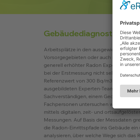
Gebäudediagnostik
Arbeitsplätze in den ausgewiesenen Ra
Vorsorgegebieten oder auch in Arbeitsfe
generell erhöhter Radon Exposition über
bei der Erstmessung nicht selten den ges
Referenzwert von 300 Bq/m3. Mit unser
ausgebildeten Experten-Team aus Radon
Sachverständigen, einem Geologen und
Fachpersonen untersuchen wir betroffe
mittels digitalen, zeit- und ortsaufgelös
Messungen. Auf Basis der Messdaten gre
die Radon-Einrittspfade ins Gebäude ein
analysieren, über welche Wege sich das 