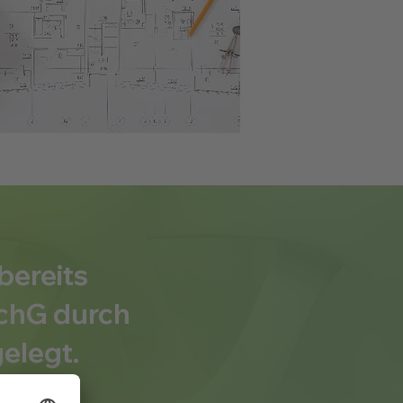
bereits
SchG durch
elegt.