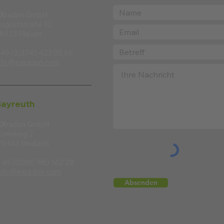
X
radon GmbH
uguststraße 12
8523 Plauen
49 (0)3741 423 05 66
nfo@exradon.com
ayreuth
EX
radon GmbH
Kornweg 2
95463 Bindlach
+49 (0)160 980 162 28
info@exradon.com
Absenden