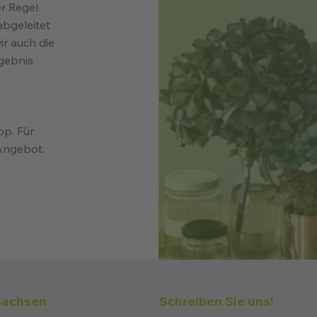
r Regel
bgeleitet
ir auch die
gebnis
op. Für
Angebot.
Sachsen
Schreiben Sie uns!