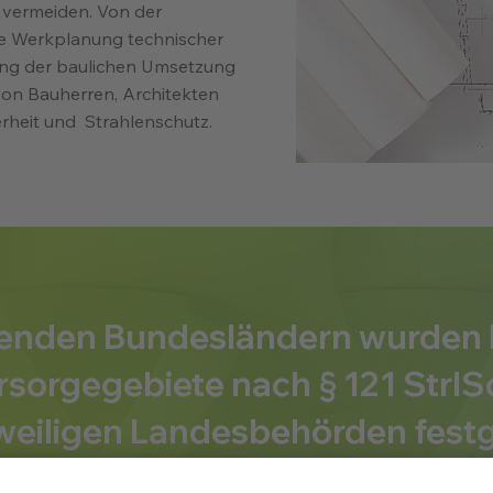
 vermeiden. Von der
ie Werkplanung technischer
g der baulichen Umsetzung
 von Bauherren, Architekten
erheit und Strahlenschutz.
genden Bundesländern wurden 
sorgegebiete nach § 121 Strl
eweiligen Landesbehörden festg