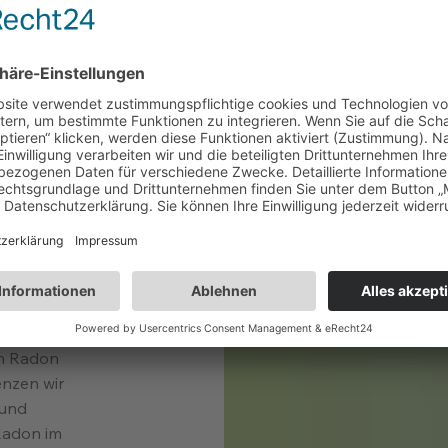
don
ldern mit
schreiten
etzlichen
em
-
 Radon-
ne Gebäude
ten Radon
nzen wir
 und
Radon im