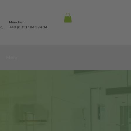
München
86
+49 (0)151 184 394 34
Mehr