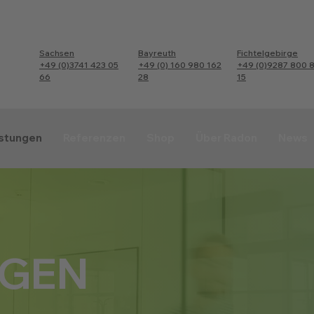
Sachsen
Bayreuth
Fichtelgebirge
+49 (0)3741 423 05
+49 (0) 160 980 162
+49 (0)9287 800 
66
28
15
istungen
Referenzen
Shop
Über Radon
News
GEN