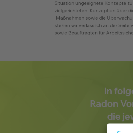
Situation ungeeignete Konzepte zu
zielgerichteten Konzeption über d
Maßnahmen sowie die Überwachun
stehen wir verlässlich an der Seite
sowie Beauftragten für Arbeitssich
In fol
Radon Vor
die j