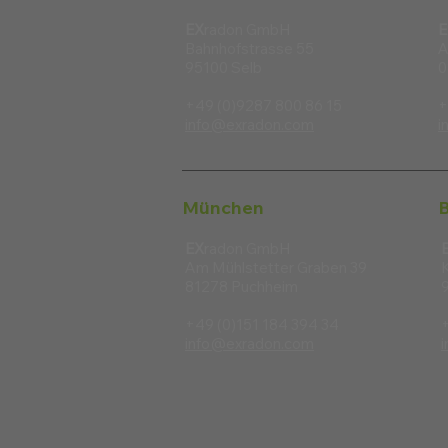
EX
radon GmbH
E
Bahnhofstrasse 55
A
95100 Selb
0
+49 (0)9287 800 86 15
+
info@exradon.com
i
München
B
EX
radon GmbH
Am Mühlstetter Graben 39
81278 Puchheim
+49 (0)151 184 394 34
info@exradon.com